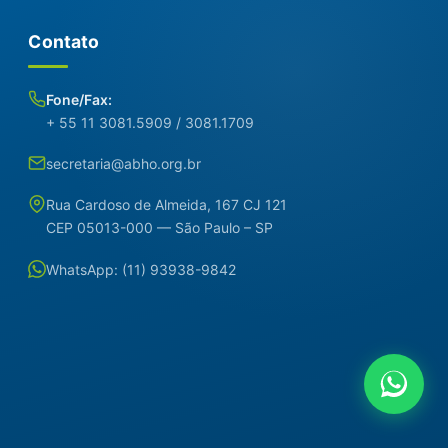
Contato
Fone/Fax:
+ 55 11 3081.5909 / 3081.1709
secretaria@abho.org.br
Rua Cardoso de Almeida, 167 CJ 121
CEP 05013-000 — São Paulo – SP
WhatsApp: (11) 93938-9842