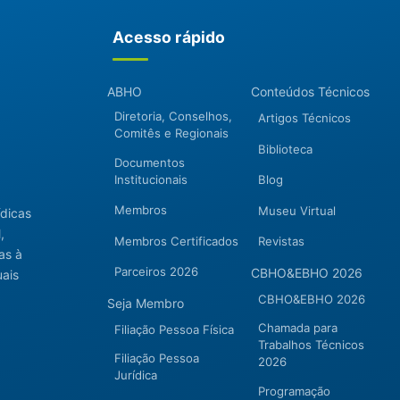
Acesso rápido
ABHO
Conteúdos Técnicos
Diretoria, Conselhos,
Artigos Técnicos
Comitês e Regionais
Biblioteca
Documentos
Institucionais
Blog
Membros
Museu Virtual
ídicas
,
Membros Certificados
Revistas
as à
Parceiros 2026
CBHO&EBHO 2026
uais
CBHO&EBHO 2026
Seja Membro
Chamada para
Filiação Pessoa Física
Trabalhos Técnicos
Filiação Pessoa
2026
Jurídica
Programação