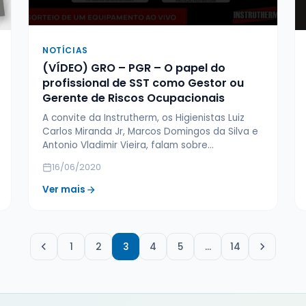
NOTÍCIAS
(VÍDEO) GRO – PGR – O papel do
profissional de SST como Gestor ou
Gerente de Riscos Ocupacionais
A convite da Instrutherm, os Higienistas Luiz
Carlos Miranda Jr, Marcos Domingos da Silva e
Antonio Vladimir Vieira, falam sobre…
16/06/2020
Ver mais
1
2
3
4
5
…
14