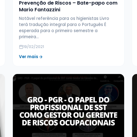
Prevenção de Riscos – Bate-papo com
Mario Fantazzini
Notável referência para os higienistas Livro
terá tradução integral para o Português É
esperada para o primeiro semestre a
primeira…
19/02/2021
Ver mais