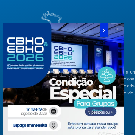
Criada em agosto de 1994, congrega pessoas físicas e jur
com interesses relacionados à área de higiene ocupacional
tendo sido constituída para fins de estudos e ações relativ
higiene ocupacional e representação de interesses individ
ou coletivos dos higienistas.
Acompanhe-nos em nossas redes sociais!