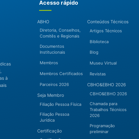
Acesso rápido
ABHO
Conteúdos Técnicos
Diretoria, Conselhos,
Artigos Técnicos
Comitês e Regionais
Biblioteca
Documentos
Institucionais
Blog
Membros
Museu Virtual
ídicas
,
Membros Certificados
Revistas
as à
Parceiros 2026
CBHO&EBHO 2026
uais
CBHO&EBHO 2026
Seja Membro
Chamada para
Filiação Pessoa Física
Trabalhos Técnicos
Filiação Pessoa
2026
Jurídica
Programação
Certificação
preliminar