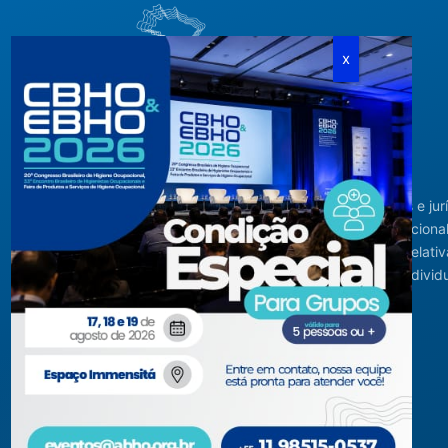
Criada em agosto de 1994, congrega pessoas físicas e jur
com interesses relacionados à área de higiene ocupacional
tendo sido constituída para fins de estudos e ações relativ
higiene ocupacional e representação de interesses individ
ou coletivos dos higienistas.
Acompanhe-nos em nossas redes sociais!