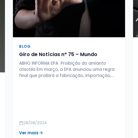
BLOG
Giro de Notícias n° 75 – Mundo
ABHO INFORMA EPA Proibição do amianto
crisotila Em março, a EPA anunciou uma regra
final que proibirá a fabricação, importação,…
28/08/2024
Ver mais