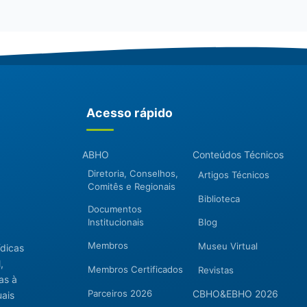
Acesso rápido
ABHO
Conteúdos Técnicos
Diretoria, Conselhos,
Artigos Técnicos
Comitês e Regionais
Biblioteca
Documentos
Institucionais
Blog
Membros
Museu Virtual
ídicas
,
Membros Certificados
Revistas
as à
Parceiros 2026
CBHO&EBHO 2026
uais