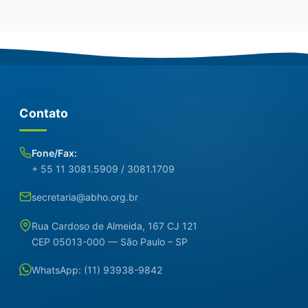
Contato
Fone/Fax:
+ 55 11 3081.5909 / 3081.1709
secretaria@abho.org.br
Rua Cardoso de Almeida, 167 CJ 121
CEP 05013-000 — São Paulo – SP
WhatsApp: (11) 93938-9842