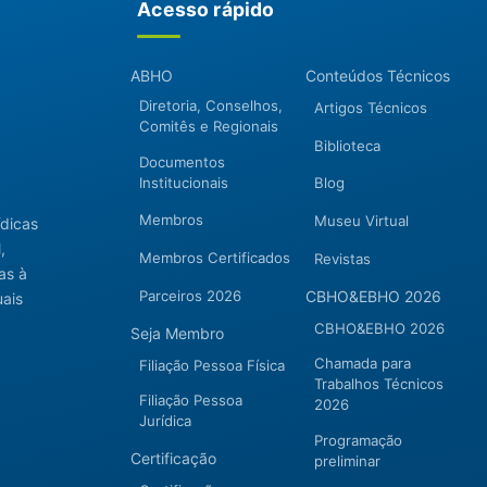
Acesso rápido
ABHO
Conteúdos Técnicos
Diretoria, Conselhos,
Artigos Técnicos
Comitês e Regionais
Biblioteca
Documentos
Institucionais
Blog
Membros
Museu Virtual
ídicas
,
Membros Certificados
Revistas
as à
Parceiros 2026
CBHO&EBHO 2026
uais
CBHO&EBHO 2026
Seja Membro
Chamada para
Filiação Pessoa Física
Trabalhos Técnicos
Filiação Pessoa
2026
Jurídica
Programação
Certificação
preliminar