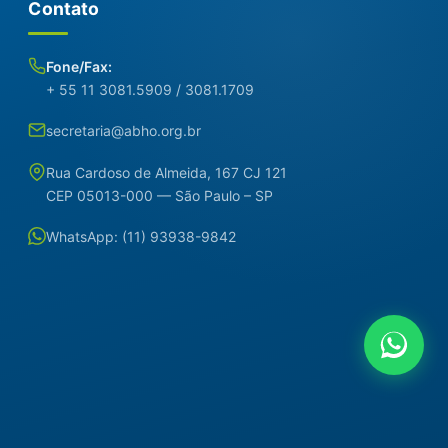
Contato
Fone/Fax:
+ 55 11 3081.5909 / 3081.1709
secretaria@abho.org.br
Rua Cardoso de Almeida, 167 CJ 121
CEP 05013-000 — São Paulo – SP
WhatsApp: (11) 93938-9842