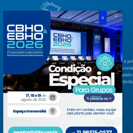
Criada em agosto de 1994, congrega pessoas físicas e jur
com interesses relacionados à área de higiene ocupacional
tendo sido constituída para fins de estudos e ações relativ
higiene ocupacional e representação de interesses individ
ou coletivos dos higienistas.
Acompanhe-nos em nossas redes sociais!