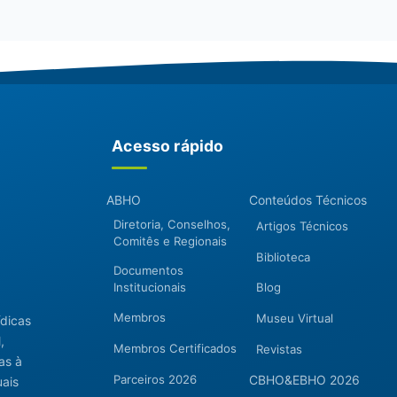
Acesso rápido
ABHO
Conteúdos Técnicos
Diretoria, Conselhos,
Artigos Técnicos
Comitês e Regionais
Biblioteca
Documentos
Institucionais
Blog
Membros
Museu Virtual
ídicas
,
Membros Certificados
Revistas
as à
Parceiros 2026
CBHO&EBHO 2026
uais