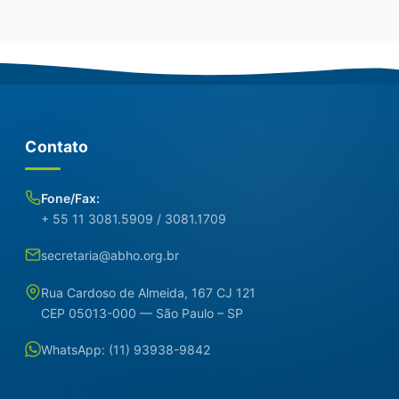
Contato
Fone/Fax:
+ 55 11 3081.5909 / 3081.1709
secretaria@abho.org.br
Rua Cardoso de Almeida, 167 CJ 121
CEP 05013-000 — São Paulo – SP
WhatsApp: (11) 93938-9842