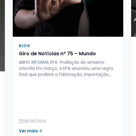
BLOG
Giro de Notícias n° 75 – Mundo
ABHO INFORMA EPA Proibição do amianto
crisotila Em março, a EPA anunciou uma regra
final que proibirá a fabricação, importação,…
28/08/2024
Ver mais