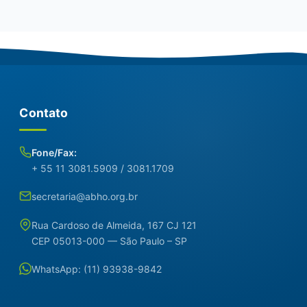
Contato
Fone/Fax:
+ 55 11 3081.5909 / 3081.1709
secretaria@abho.org.br
Rua Cardoso de Almeida, 167 CJ 121
CEP 05013-000 — São Paulo – SP
WhatsApp: (11) 93938-9842