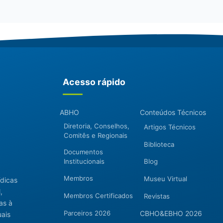
Acesso rápido
ABHO
Conteúdos Técnicos
Diretoria, Conselhos,
Artigos Técnicos
Comitês e Regionais
Biblioteca
Documentos
Institucionais
Blog
Membros
Museu Virtual
ídicas
,
Membros Certificados
Revistas
as à
Parceiros 2026
CBHO&EBHO 2026
uais