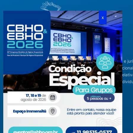
Criada em agosto de 1994, congrega pessoas físicas e jur
com interesses relacionados à área de higiene ocupacional
tendo sido constituída para fins de estudos e ações relativ
higiene ocupacional e representação de interesses individ
ou coletivos dos higienistas.
Acompanhe-nos em nossas redes sociais!