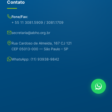
Contato
Fone/Fax:
+ 55 11 3081.5909 / 3081.1709
secretaria@abho.org.br
Rua Cardoso de Almeida, 167 CJ 121
CEP 05013-000 — São Paulo – SP
WhatsApp: (11) 93938-9842