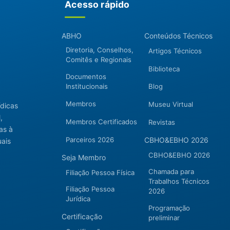
Acesso rápido
ABHO
Conteúdos Técnicos
Diretoria, Conselhos,
Artigos Técnicos
Comitês e Regionais
Biblioteca
Documentos
Institucionais
Blog
Membros
Museu Virtual
ídicas
,
Membros Certificados
Revistas
as à
Parceiros 2026
CBHO&EBHO 2026
uais
CBHO&EBHO 2026
Seja Membro
Chamada para
Filiação Pessoa Física
Trabalhos Técnicos
Filiação Pessoa
2026
Jurídica
Programação
Certificação
preliminar